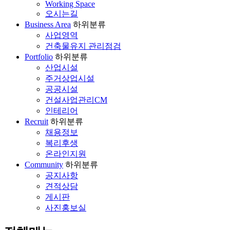
Working Space
오시는길
Business Area
하위분류
사업영역
건축물유지 관리점검
Portfolio
하위분류
산업시설
주거상업시설
공공시설
건설사업관리CM
인테리어
Recruit
하위분류
채용정보
복리후생
온라인지원
Community
하위분류
공지사항
견적상담
게시판
사진홍보실