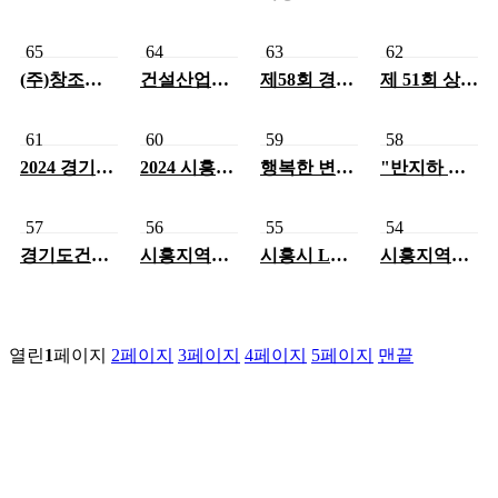
사’
당선
정비구역 지
사, 경기도의
정을 촉구한
원 당선
다"
65
64
63
62
(주)창조종
건설산업발
제58회 경기
제 51회 상공
합건축사사
전유공_경기
도건축사회
의날 - 이성
무소, 2년연
도지사 표창
정기총회_공
원 대표님 표
속 후원금
이성원 대표
로패 수상
창장 수상
61
60
59
58
200만원 기
님
2024 경기도
2024 시흥유
행복한 변화,
"반지하 주
탁
건축사회 신
공시민 시상
새로운 시흥
택을 주민 소
년회
식
- 시흥지역
통공간으
건축사회가
로" - (주)창
57
56
55
54
이끌어갑니
조종합건축
경기도건축
시흥지역건
시흥시 LH
시흥지역건
다.
사사무소
사회, 조정식
축사회, 주거
주택매입사
축사회, 2022
(대표 이성
국회의원 초
환경개선 자
업 활성화를
시흥시 건축
원) 설계 지
청 제도개선
원봉사
위한 관계자
사 간담회 개
원
간담회 개최
간담회
최
열린
1
페이지
2
페이지
3
페이지
4
페이지
5
페이지
맨끝