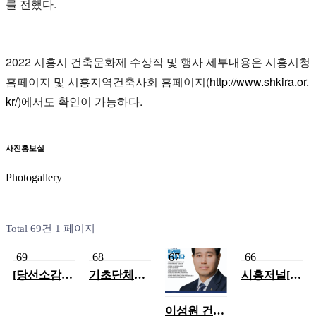
를 전했다.
2022 시흥시 건축문화제 수상작 및 행사 세부내용은 시흥시청
홈페이지 및 시흥지역건축사회 홈페이지(
http://www.shkira.or.
kr/
)
에서도 확인이 가능하다.
사진홍보실
Photogallery
Total 69건
1 페이지
69
68
67
66
[당선소감]
기초단체장
시흥저널[특
이성원 경기
에 1명·광역
별기고] "정
도의원 당선
의원 4명·기
왕동 노후계
인 ‘당선인
초의원 4명
획도시 특별
이성원 건축