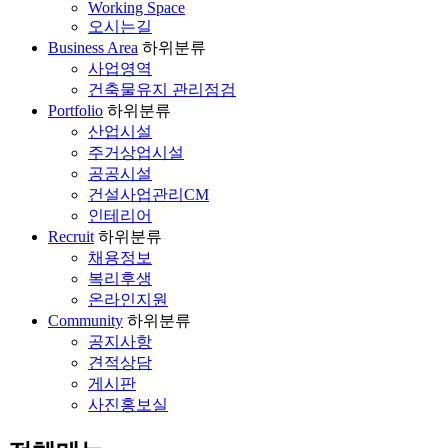
Working Space
오시는길
Business Area
하위분류
사업영역
건축물유지 관리점검
Portfolio
하위분류
산업시설
주거상업시설
공공시설
건설사업관리CM
인테리어
Recruit
하위분류
채용정보
복리후생
온라인지원
Community
하위분류
공지사항
견적상담
게시판
사진홍보실