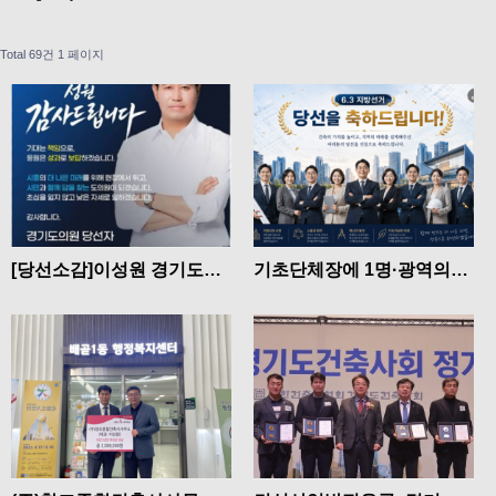
Total 69건
1 페이지
[당선소감]이성원 경기도의
기초단체장에 1명·광역의원
원 당선인 ‘당선인사’
4명·기초의원 4명 당선