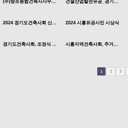
(주)창조종합건축사사무소,
건설산업발전유공_경기도
2년연속 후원금 200만원 기
지사 표창 이성원 대표님
탁
2024 경기도건축사회 신년
2024 시흥유공시민 시상식
회
경기도건축사회, 조정식 국
시흥지역건축사회, 주거환
회의원 초청 제도개선 간담
경개선 자원봉사
회 개최
맨끝
2
3
1