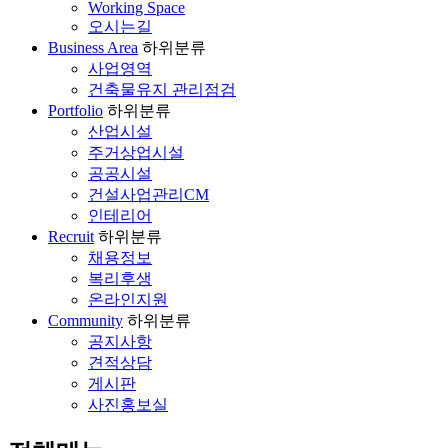
Working Space
오시는길
Business Area
하위분류
사업영역
건축물유지 관리점검
Portfolio
하위분류
산업시설
주거상업시설
공공시설
건설사업관리CM
인테리어
Recruit
하위분류
채용정보
복리후생
온라인지원
Community
하위분류
공지사항
견적상담
게시판
사진홍보실