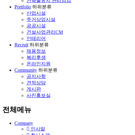
건축물유지 관리점검
Portfolio
하위분류
산업시설
주거상업시설
공공시설
건설사업관리CM
인테리어
Recruit
하위분류
채용정보
복리후생
온라인지원
Community
하위분류
공지사항
견적상담
게시판
사진홍보실
전체메뉴
Company
인사말