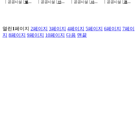
공공시설
공공시설
공공시설
공공시설
별내
산곡
사택
경기
동 종합행정타운
노인문화센터 건
배드민턴장 신축
과학기술대학교
증축공사
립공사
공사
강의실습 C동 증
축공사
열린
1
페이지
2
페이지
3
페이지
4
페이지
5
페이지
6
페이지
7
페이
지
8
페이지
9
페이지
10
페이지
다음
맨끝