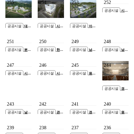
255
254
253
252
공공시설
시흥
근로자종합복지관
증개축공사
공공시설
공공시설
공공시설
대구
시흥
아산
경북첨단의료산업
영상미디어센터
시 둔포 국민체육
진흥재단 의약생
건립공사
센터 건립공사
251
250
249
248
산센터 GMP 스마
트팩토리 증축공
공공시설
공공시설
공공시설
공공시설
분당
한국
남촌
남면
사
동 101번지(양지
국토정보공사 고
도림동청사 신축
신산시장 복합센
어린이공원)공영
양지사 사옥 신축
공사
터 신축공사
247
246
245
244
주차장 건립공사
공사
공공시설
공공시설
공공시설
시흥
시흥
원주
장현 지구외학교
장현 지구외학교
보훈요양원 건립
(승지초) 증축공사
(승지초) 증축공사
공사 설계공모 신
축공사
공공시설
경기
도 인재개발원 대
강당 시설개선공
243
242
241
240
사 설계용역
공공시설
공공시설
공공시설
공공시설
남양
관세
경기
원삼
주가평지사 사옥
청 관세평가분류
도 의정부시 통합
중 재난위험시설
신축공사 설계용
원 신축공사
보훈회관 신축공
교사동 개축공사
239
238
237
236
역
사