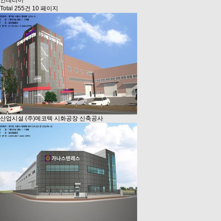
인테리어
Total 255건
10 페이지
산업시설
(주)메코텍 시화공장 신축공사