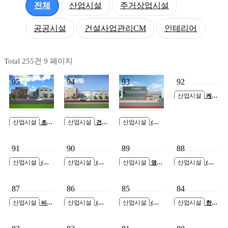
전체
산업시설
주거상업시설
공공시설
건설사업관리CM
인테리어
Total 255건
9 페이지
95
94
93
92
산업시설
케이
엠테크(주) 검단산
업단지 신축공사
산업시설
산업시설
산업시설
초양
건창
(주)
기전(주) 인천터미
기업(주) 검단일반
동양산업 안산공
널 물류단지 공장
산업단지 신축공
장 증축공사
91
90
89
88
신축공사
사
산업시설
산업시설
산업시설
산업시설
(주)
(주)
영광
(주)
제일티엔아이 검
대성철강레이져
ENG 안산공장 신
동양이화 평택공
단일반산업단지
검단일반산업단지
축공사
장 신축공사
87
86
85
84
신축공사
신축공사
산업시설
산업시설
산업시설
산업시설
비젼
(주)
(주)
한산
블루(주) 신사옥
다모아산업 시화
에스티엠코리아
설기 시화공장 신
신축공사
공장 증축공사
검단일반산업단지
축공사
신축공사