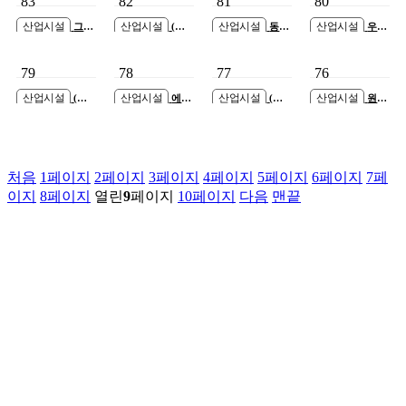
83
82
81
80
산업시설
산업시설
산업시설
산업시설
그린
(주)
동명
우리
테코(주) MTV 안
이노웍스 검단산
플랜트 안산공장
하이피(주) 안산공
산공장 신축공사
업단지 신축공사
신축공사
장 신축공사
79
78
77
76
산업시설
산업시설
산업시설
산업시설
(주)
에스
(주)
원신
정현이엔지 안산
티에이프로덕트
에스엠티지 검단
이엔지(주) 안산공
공장 신축공사
(주) 아산테크노밸
일반산업단지 신
장 신축공사
리 신축공사
축공사
처음
1
페이지
2
페이지
3
페이지
4
페이지
5
페이지
6
페이지
7
페
이지
8
페이지
열린
9
페이지
10
페이지
다음
맨끝