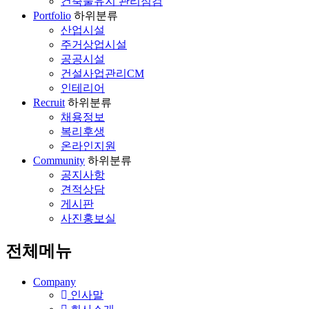
건축물유지 관리점검
Portfolio
하위분류
산업시설
주거상업시설
공공시설
건설사업관리CM
인테리어
Recruit
하위분류
채용정보
복리후생
온라인지원
Community
하위분류
공지사항
견적상담
게시판
사진홍보실
전체메뉴
Company
인사말