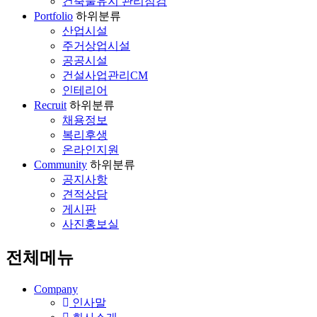
건축물유지 관리점검
Portfolio
하위분류
산업시설
주거상업시설
공공시설
건설사업관리CM
인테리어
Recruit
하위분류
채용정보
복리후생
온라인지원
Community
하위분류
공지사항
견적상담
게시판
사진홍보실
전체메뉴
Company
인사말