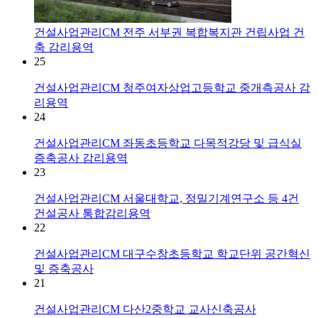
건설사업관리CM
전주 서부권 복합복지관 건립사업 건
축 감리용역
25
건설사업관리CM
청주여자상업고등학교 중개측공사 감
리용역
24
건설사업관리CM
좌동초등학교 다목적강당 및 급식실
증축공사 감리용역
23
건설사업관리CM
서울대학교, 정밀기계연구소 등 4건
건설공사 통합감리용역
22
건설사업관리CM
대구수창초등학교 학교단위 공간혁신
및 증축공사
21
건설사업관리CM
다산2중학교 교사신축공사