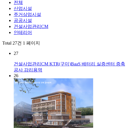
전체
산업시설
주거상업시설
공공시설
건설사업관리CM
인테리어
Total 27건
1 페이지
27
건설사업관리CM
KTR(구미)BaaS 배터리 실증센터 증축
공사 감리용역
26