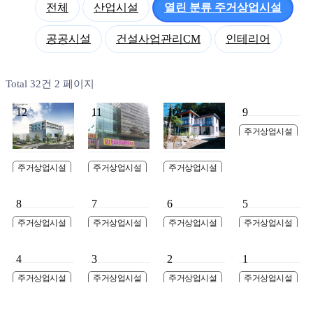
전체
산업시설
열린 분류
주거상업시설
공공시설
건설사업관리CM
인테리어
Total 32건
2 페이지
12
11
10
9
주거상업시설
발안 한성연구소
신축공사
주거상업시설
주거상업시설
주거상업시설
화성 동탄 연구소
JUJ 근린생활시
전원주택 갈현
신축공사 계획
설 빌딩 신축공사
8
7
6
5
주거상업시설
주거상업시설
주거상업시설
주거상업시설
신천동 근린 주택
대부 전원주택
홍성법조타운 신
고잔신도시 상가
신축공사
축공사
신축공사
4
3
2
1
주거상업시설
주거상업시설
주거상업시설
주거상업시설
고잔 하나프라자
고잔신도시 황금
정왕동 청한빌딩ll
정왕동 청한빌딩l
신축공사
프라자 신축공사
신축공사
신축공사