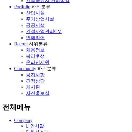
건축물유지 관리점검
Portfolio
하위분류
산업시설
주거상업시설
공공시설
건설사업관리CM
인테리어
Recruit
하위분류
채용정보
복리후생
온라인지원
Community
하위분류
공지사항
견적상담
게시판
사진홍보실
전체메뉴
Company
인사말