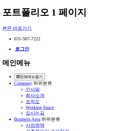
포트폴리오 1 페이지
본문 바로가기
031-507-7222
로그인
메인메뉴
전체메뉴열기
Company
하위분류
인사말
회사소개
조직도
Working Space
오시는길
Business Area
하위분류
사업영역