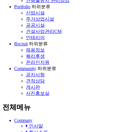
건축물유지 관리점검
Portfolio
하위분류
산업시설
주거상업시설
공공시설
건설사업관리CM
인테리어
Recruit
하위분류
채용정보
복리후생
온라인지원
Community
하위분류
공지사항
견적상담
게시판
사진홍보실
전체메뉴
Company
인사말