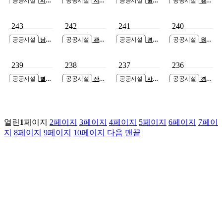
공공시설
공공시설
공공시설
공공시설
시흥
시흥
원주
경기
장현 지구외학교
장현 지구외학교
보훈요양원 건립
도 인재개발원 대
(승지초) 증축공사
(승지초) 증축공사
공사 설계공모 신
강당 시설개선공
243
242
241
240
축공사
사 설계용역
공공시설
공공시설
공공시설
공공시설
남양
관세
경기
원삼
주가평지사 사옥
청 관세평가분류
도 의정부시 통합
중 재난위험시설
신축공사 설계용
원 신축공사
보훈회관 신축공
교사동 개축공사
239
238
237
236
역
사
공공시설
공공시설
공공시설
공공시설
별내
산곡
사택
경기
동 종합행정타운
노인문화센터 건
배드민턴장 신축
과학기술대학교
증축공사
립공사
공사
강의실습 C동 증
축공사
열린
1
페이지
2
페이지
3
페이지
4
페이지
5
페이지
6
페이지
7
페이
지
8
페이지
9
페이지
10
페이지
다음
맨끝