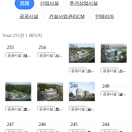
전체
산업시설
주거상업시설
공공시설
건설사업관리CM
인테리어
Total 255건
1 페이지
255
254
253
252
공공시설
공공시설
대구
시흥
경북첨단의료산업
영상미디어센터
진흥재단 의약생
건립공사
산센터 GMP 스마
공공시설
공공시설
아산
시흥
트팩토리 증축공
시 둔포 국민체육
근로자종합복지관
사
센터 건립공사
증개축공사
251
250
249
248
공공시설
남면
신산시장 복합센
터 신축공사
공공시설
공공시설
공공시설
분당
한국
남촌
동 101번지(양지
국토정보공사 고
도림동청사 신축
어린이공원)공영
양지사 사옥 신축
공사
247
246
245
244
주차장 건립공사
공사