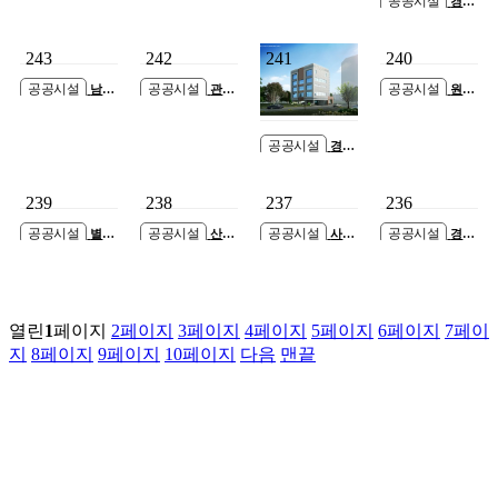
공공시설
경기
도 인재개발원 대
강당 시설개선공
243
242
241
240
사 설계용역
공공시설
공공시설
공공시설
남양
관세
원삼
주가평지사 사옥
청 관세평가분류
중 재난위험시설
신축공사 설계용
원 신축공사
교사동 개축공사
역
공공시설
경기
도 의정부시 통합
보훈회관 신축공
239
238
237
236
사
공공시설
공공시설
공공시설
공공시설
별내
산곡
사택
경기
동 종합행정타운
노인문화센터 건
배드민턴장 신축
과학기술대학교
증축공사
립공사
공사
강의실습 C동 증
축공사
열린
1
페이지
2
페이지
3
페이지
4
페이지
5
페이지
6
페이지
7
페이
지
8
페이지
9
페이지
10
페이지
다음
맨끝