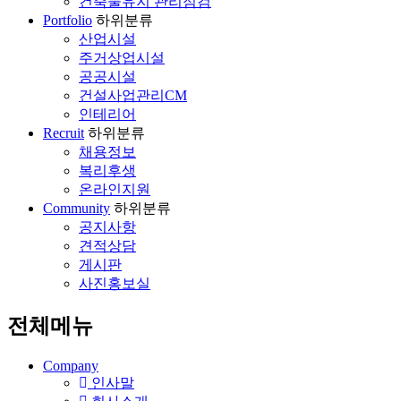
건축물유지 관리점검
Portfolio
하위분류
산업시설
주거상업시설
공공시설
건설사업관리CM
인테리어
Recruit
하위분류
채용정보
복리후생
온라인지원
Community
하위분류
공지사항
견적상담
게시판
사진홍보실
전체메뉴
Company
인사말