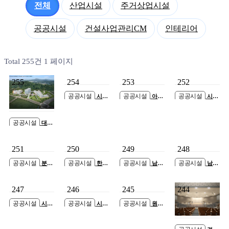
전체
산업시설
주거상업시설
공공시설
건설사업관리CM
인테리어
Total 255건
1 페이지
255
254
253
252
공공시설
공공시설
공공시설
시흥
아산
시흥
영상미디어센터
시 둔포 국민체육
근로자종합복지관
건립공사
센터 건립공사
증개축공사
공공시설
대구
경북첨단의료산업
진흥재단 의약생
251
250
249
248
산센터 GMP 스마
트팩토리 증축공
공공시설
공공시설
공공시설
공공시설
분당
한국
남촌
남면
사
동 101번지(양지
국토정보공사 고
도림동청사 신축
신산시장 복합센
어린이공원)공영
양지사 사옥 신축
공사
터 신축공사
247
246
245
244
주차장 건립공사
공사
공공시설
공공시설
공공시설
시흥
시흥
원주
장현 지구외학교
장현 지구외학교
보훈요양원 건립
(승지초) 증축공사
(승지초) 증축공사
공사 설계공모 신
축공사