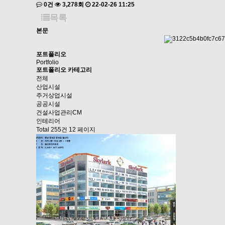
0건
3,278회
22-02-26 11:25
목록
본문
포트폴리오
Portfolio
포트폴리오 카테고리
전체
산업시설
주거상업시설
공공시설
건설사업관리CM
인테리어
Total 255건
12 페이지