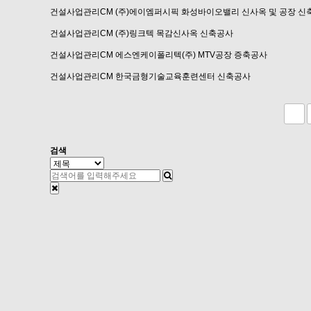
건설사업관리CM
(주)에이엠퍼시픽 화성바이오밸리 신사옥 및 공장 신
건설사업관리CM
(주)링크텍 목감신사옥 신축공사
건설사업관리CM
에스엔케이폴리텍(주) MTV공장 증축공사
건설사업관리CM
한국금형기술교육훈련센터 신축공사
맨끝
검색