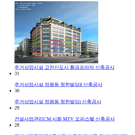
주거상업시설
고잔신도시 황금프라자 신축공사
31
주거상업시설
정왕동 청한빌딩ll 신축공사
30
주거상업시설
정왕동 청한빌딩l 신축공사
29
건설사업관리CM
시화 MTV 오피스텔 신축공사
28