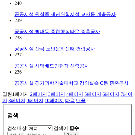
240
공공시설
원삼중 재난위험시설 교사동 개축공사
239
공공시설
별내동 종합행정타운 증축공사
238
공공시설
산곡 노인문화센터 건립공사
237
공공시설
사택배드민턴장 신축공사
236
공공시설
경기과학기술대학교 강의실습 C동 증축공사
열린
1
페이지
2
페이지
3
페이지
4
페이지
5
페이지
6
페이지
7
페이
지
8
페이지
9
페이지
10
페이지
다음
맨끝
검색
검색대상
검색어
필수