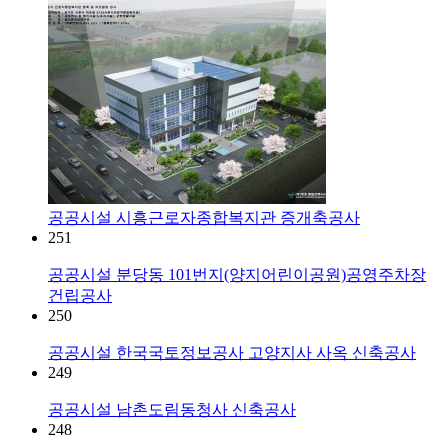
공공시설
시흥근로자종합복지관 증개축공사
251
공공시설
분당동 101번지(양지어린이공원)공영주차장
건립공사
250
공공시설
한국국토정보공사 고양지사 사옥 신축공사
249
공공시설
남촌도림동청사 신축공사
248