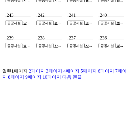
공공시설
공공시설
공공시설
공공시설
시흥
시흥
원주
경기
장현 지구외학교
장현 지구외학교
보훈요양원 건립
도 인재개발원 대
(승지초) 증축공사
(승지초) 증축공사
공사 설계공모 신
강당 시설개선공
243
242
241
240
축공사
사 설계용역
공공시설
공공시설
공공시설
공공시설
남양
관세
경기
원삼
주가평지사 사옥
청 관세평가분류
도 의정부시 통합
중 재난위험시설
신축공사 설계용
원 신축공사
보훈회관 신축공
교사동 개축공사
239
238
237
236
역
사
공공시설
공공시설
공공시설
공공시설
별내
산곡
사택
경기
동 종합행정타운
노인문화센터 건
배드민턴장 신축
과학기술대학교
증축공사
립공사
공사
강의실습 C동 증
축공사
열린
1
페이지
2
페이지
3
페이지
4
페이지
5
페이지
6
페이지
7
페이
지
8
페이지
9
페이지
10
페이지
다음
맨끝