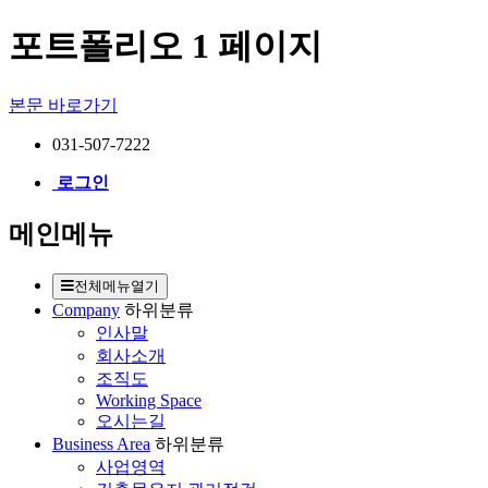
포트폴리오 1 페이지
본문 바로가기
031-507-7222
로그인
메인메뉴
전체메뉴열기
Company
하위분류
인사말
회사소개
조직도
Working Space
오시는길
Business Area
하위분류
사업영역