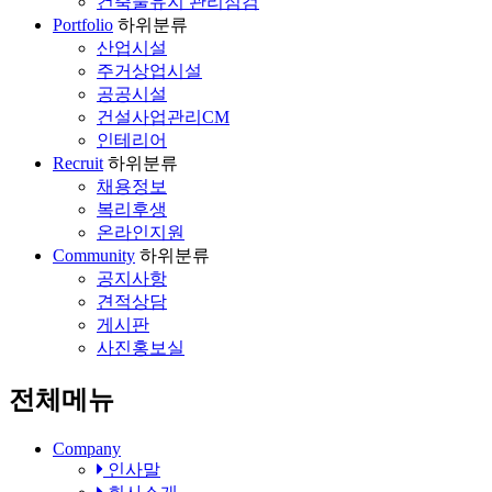
건축물유지 관리점검
Portfolio
하위분류
산업시설
주거상업시설
공공시설
건설사업관리CM
인테리어
Recruit
하위분류
채용정보
복리후생
온라인지원
Community
하위분류
공지사항
견적상담
게시판
사진홍보실
전체메뉴
Company
인사말