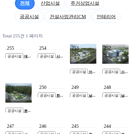
전체
산업시설
주거상업시설
공공시설
건설사업관리CM
인테리어
Total 255건
1 페이지
255
254
253
252
공공시설
공공시설
대구
시흥
경북첨단의료산업
영상미디어센터
진흥재단 의약생
건립공사
산센터 GMP 스마
공공시설
공공시설
아산
시흥
트팩토리 증축공
시 둔포 국민체육
근로자종합복지관
사
센터 건립공사
증개축공사
251
250
249
248
공공시설
공공시설
공공시설
한국
남촌
남면
국토정보공사 고
도림동청사 신축
신산시장 복합센
양지사 사옥 신축
공사
터 신축공사
공사
공공시설
분당
동 101번지(양지
어린이공원)공영
247
246
245
244
주차장 건립공사