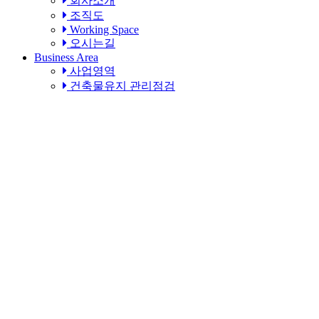
회사소개
조직도
Working Space
오시는길
Business Area
사업영역
건축물유지 관리점검
Portfolio
산업시설
주거상업시설
공공시설
건설사업관리CM
인테리어
Recruit
채용정보
복리후생
온라인지원
Community
공지사항
견적상담
게시판
사진홍보실