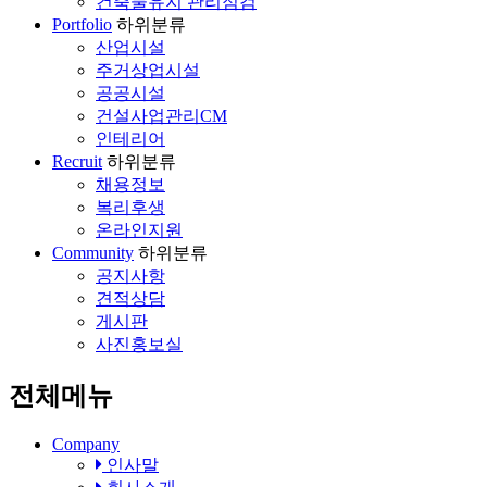
건축물유지 관리점검
Portfolio
하위분류
산업시설
주거상업시설
공공시설
건설사업관리CM
인테리어
Recruit
하위분류
채용정보
복리후생
온라인지원
Community
하위분류
공지사항
견적상담
게시판
사진홍보실
전체메뉴
Company
인사말