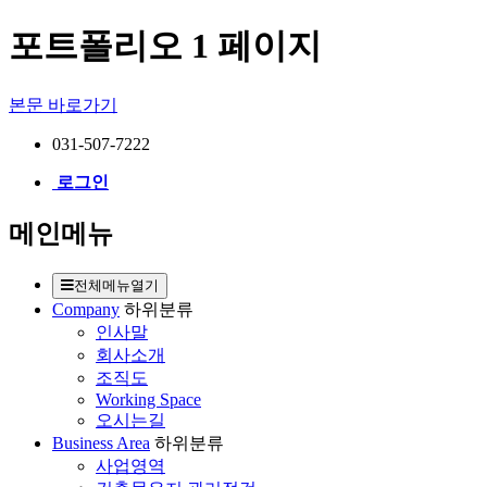
포트폴리오 1 페이지
본문 바로가기
031-507-7222
로그인
메인메뉴
전체메뉴열기
Company
하위분류
인사말
회사소개
조직도
Working Space
오시는길
Business Area
하위분류
사업영역