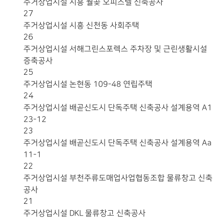
주거상업시설
시흥 월곶 오피스텔 신축공사
27
주거상업시설
시흥 신천동 사회주택
26
주거상업시설
서해그린스포렉스 주차장 및 근린생활시설
증축공사
25
주거상업시설
논현동 109-48 연립주택
24
주거상업시설
배곧신도시 단독주택 신축공사 설계용역 A1
23-12
23
주거상업시설
배곧신도시 단독주택 신축공사 설계용역 Aa
11-1
22
주거상업시설
부천주류도매업사업협동조합 물류창고 신축
공사
21
주거상업시설
DKL 물류창고 신축공사