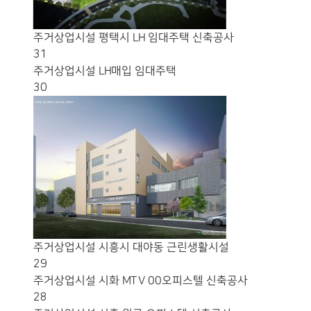
주거상업시설
평택시 LH 임대주택 신축공사
31
주거상업시설
LH매입 임대주택
30
주거상업시설
시흥시 대야동 근린생활시설
29
주거상업시설
시화 MTV 00오피스텔 신축공사
28