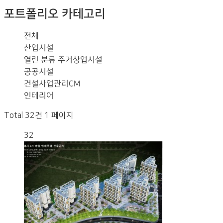
포트폴리오 카테고리
전체
산업시설
열린 분류
주거상업시설
공공시설
건설사업관리CM
인테리어
Total 32건
1 페이지
32