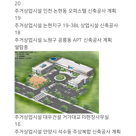
20
주거상업시설
인천 논현동 오피스텔 신축공사 계획
19
주거상업시설
논현지구 19-3BL 상업시설 신축공사
18
주거상업시설
노원구 공릉동 APT 신축공사 계획
열람중
주거상업시설
대우건설 거가대교 PJ현장사무실
16
주거상업시설
안양시 석수동 주상복합 신축공사 계획