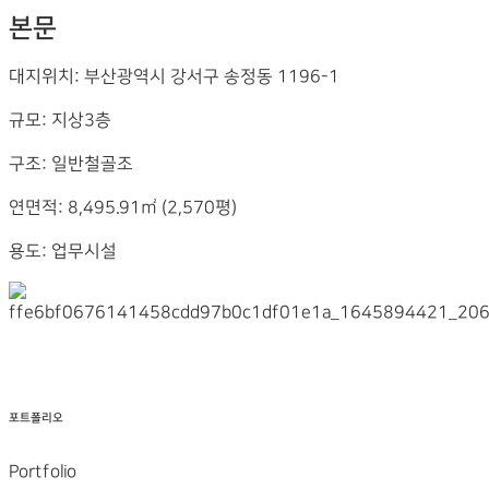
본문
대지위치: 부산광역시 강서구 송정동 1196-1
규모: 지상3층
구조: 일반철골조
연면적: 8,495.91㎡ (2,570평)
용도: 업무시설
포트폴리오
Portfolio