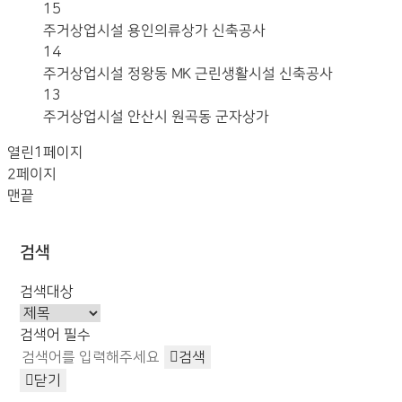
15
주거상업시설
용인의류상가 신축공사
14
주거상업시설
정왕동 MK 근린생활시설 신축공사
13
주거상업시설
안산시 원곡동 군자상가
열린
1
페이지
2
페이지
맨끝
검색
검색대상
검색어
필수
검색
닫기