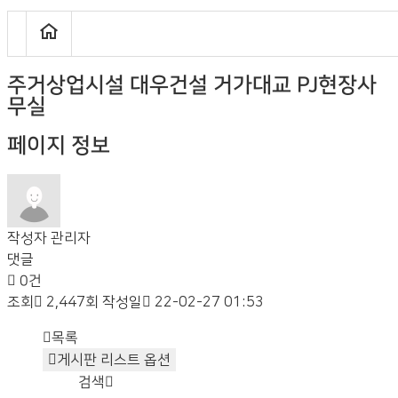
주거상업시설
대우건설 거가대교 PJ현장사
무실
페이지 정보
작성자
관리자
댓글
0건
조회
2,447회
작성일
22-02-27 01:53
목록
게시판 리스트 옵션
검색