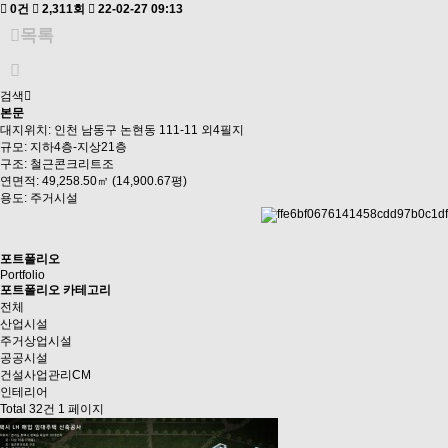
0건
2,311회
22-02-27 09:13
목록
검색
본문
대지위치: 인천 남동구 논현동 111-11 외4필지
규모: 지하4층-지상21층
구조: 철근콘크리트조
연면적: 49,258.50㎡ (14,900.67평)
용도: 주거시설
포트폴리오
Portfolio
포트폴리오 카테고리
전체
산업시설
주거상업시설
공공시설
건설사업관리CM
인테리어
Total 32건
1 페이지