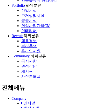
건축물유지 관리점검
Portfolio
하위분류
산업시설
주거상업시설
공공시설
건설사업관리CM
인테리어
Recruit
하위분류
채용정보
복리후생
온라인지원
Community
하위분류
공지사항
견적상담
게시판
사진홍보실
전체메뉴
Company
인사말